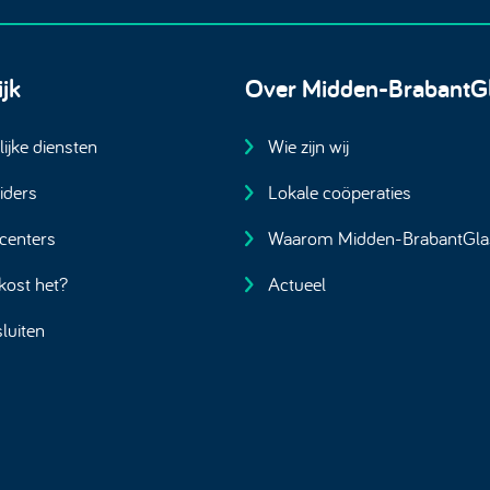
ijk
Over Midden-BrabantG
lijke diensten
Wie zijn wij
iders
Lokale coöperaties
centers
Waarom Midden-BrabantGla
kost het?
Actueel
luiten