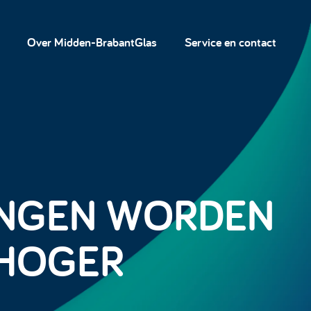
Over Midden-BrabantGlas
Service en contact
INGEN WORDEN
 HOGER