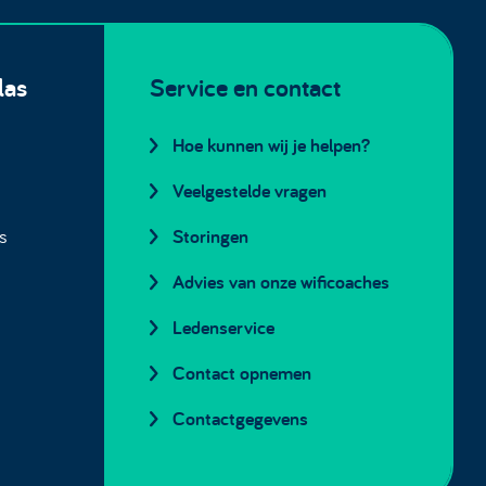
las
Service en contact
Hoe kunnen wij je helpen?
Veelgestelde vragen
s
Storingen
Advies van onze wificoaches
Ledenservice
Contact opnemen
Contactgegevens