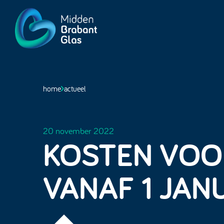
Midden-
BrabantGlas
home
actueel
20 november 2022
KOSTEN VOO
VANAF 1 JAN