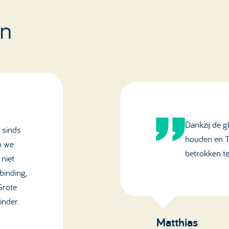
en
Dankzij de g
 sinds
houden en TV
n we
betrokken te
niet
binding,
Grote
inder.
Matthias