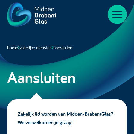
Midden-
BrabantGlas
Menu
home
zakelijke diensten
aansluiten
Aansluiten
Zakelijk lid worden van Midden-BrabantGlas?
We verwelkomen je graag!