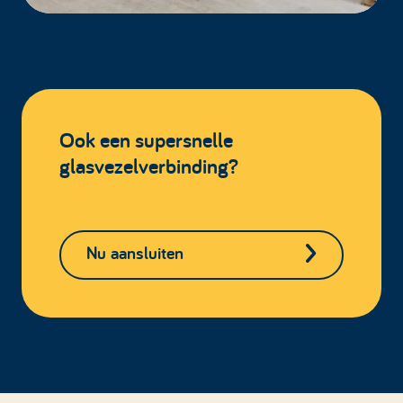
Ook een supersnelle
glasvezelverbinding?
Nu aansluiten