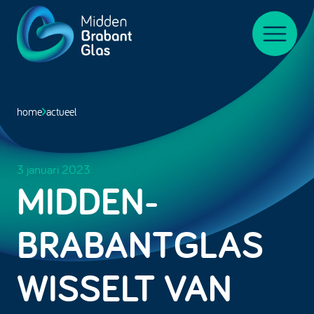
Midden-
BrabantGlas
Menu
home
actueel
3 januari 2023
MIDDEN-
BRABANTGLAS
WISSELT VAN