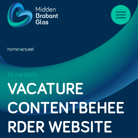
Midden-
BrabantGlas
Menu
home
actueel
25 mei 2023
VACATURE
CONTENTBEHEE
RDER WEBSITE