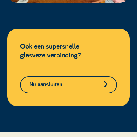
Ook een supersnelle
glasvezelverbinding?
Nu aansluiten