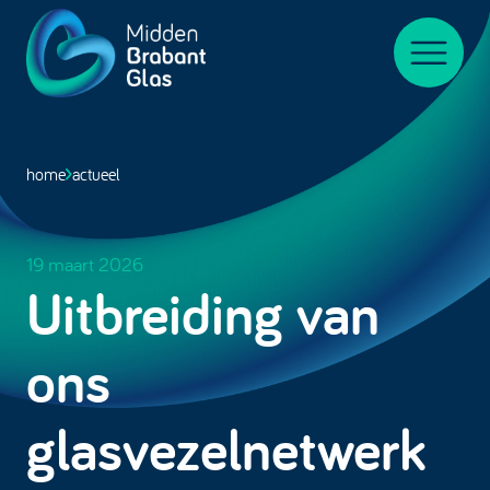
Midden-
BrabantGlas
Menu
home
actueel
19 maart 2026
Uitbreiding van
ons
glasvezelnetwerk