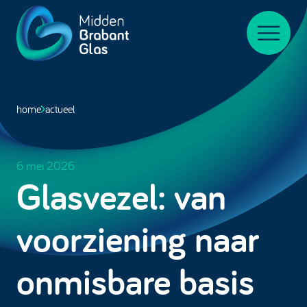
Midden-
BrabantGlas
Menu
home
actueel
6 mei 2026
Glasvezel: van
voorziening naar
onmisbare basis