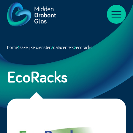
Midden-
BrabantGlas
Menu
home
zakelijke diensten
datacenters
ecoracks
EcoRacks