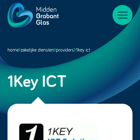
Midden-
BrabantGlas
Menu
home
zakelijke diensten
providers
1key ict
1Key ICT