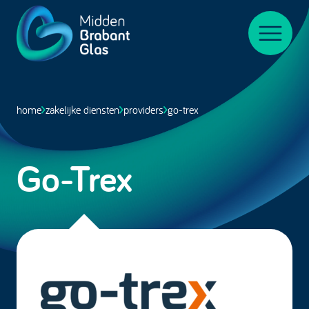
Midden-
BrabantGlas
Menu
home
zakelijke diensten
providers
go-trex
Go-Trex