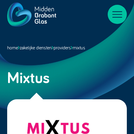
Midden-
BrabantGlas
Menu
home
zakelijke diensten
providers
mixtus
Mixtus