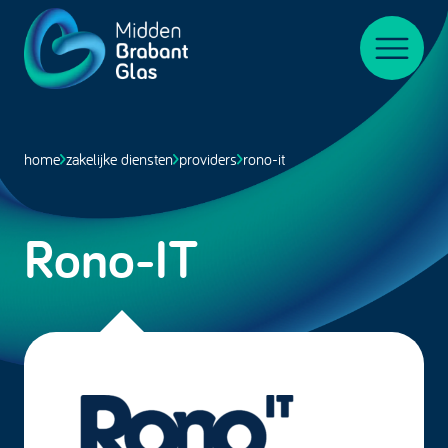
Midden-
BrabantGlas
Menu
home
zakelijke diensten
providers
rono-it
Rono-IT