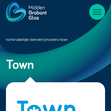
Midden-
BrabantGlas
Menu
home
zakelijke diensten
providers
town
Town