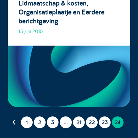
Lidmaatschap & kosten,
Organisatieplaatje en Eerdere
berichtgeving
15 juni 2015
1
2
3
…
21
22
23
24